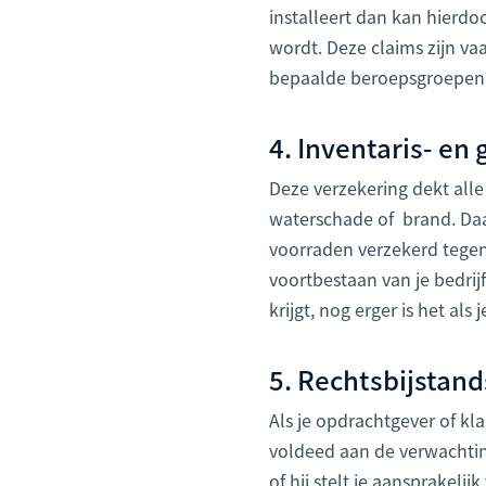
installeert dan kan hierdo
wordt. Deze claims zijn va
bepaalde beroepsgroepen i
4. Inventaris- e
Deze verzekering dekt alle
waterschade of brand. Daar
voorraden verzekerd tegen d
voortbestaan van je bedrijf
krijgt, nog erger is het al
5. Rechtsbijstan
Als je opdrachtgever of kl
voldeed aan de verwachtin
of hij stelt je aansprakelij