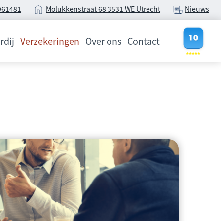
961481
Molukkenstraat 68
3531 WE Utrecht
Nieuws
rdij
Verzekeringen
Over ons
Contact